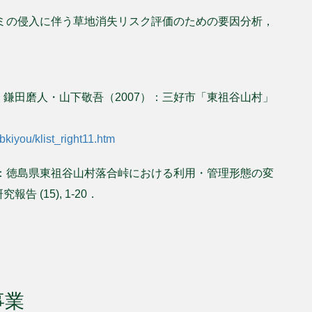
モミの侵入に伴う草地消失リスク評価のための要因分析，
鎌田磨人・山下敬吾（2007）：三好市「東祖谷山村」
bkiyou/klist_right11.htm
）：徳島県東祖谷山村落合峠における利用・管理形態の変
(15), 1-20．
事業