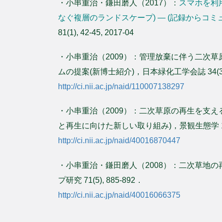
・小串重治・鎌田磨人（2017）：
スマホを利
なぐ複層のランドスケープ) — (記録からコミ
81(1), 42-45, 2017-04
・小串重治（2009）：管理放棄に伴う二次
ムの提案(新博士紹介)，日本緑化工学会誌 34(3)
http://ci.nii.ac.jp/naid/110007138297
・小串重治（2009）：二次草原の再生を支え
と再生に向けた新しい取り組み)，景観生態学 14(
http://ci.nii.ac.jp/naid/40016870447
・小串重治・鎌田磨人（2008）：二次草地
プ研究 71(5), 885-892．
http://ci.nii.ac.jp/naid/40016066375