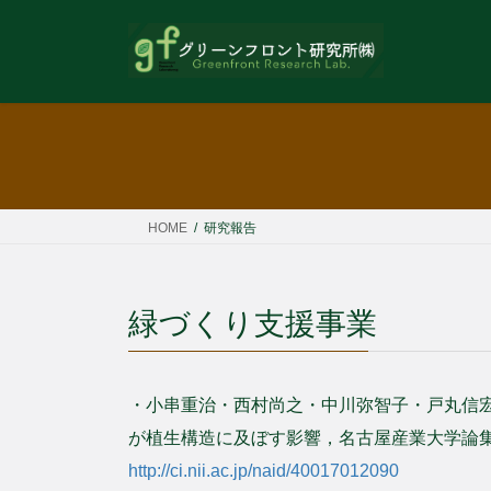
コ
ナ
ン
ビ
テ
ゲ
ン
ー
ツ
シ
へ
ョ
ス
ン
キ
に
ッ
移
HOME
研究報告
プ
動
緑づくり支援事業
・小串重治・西村尚之・中川弥智子・戸丸信宏
が植生構造に及ぼす影響，名古屋産業大学論集 (15
http://ci.nii.ac.jp/naid/40017012090