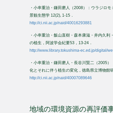
・小串重治・鎌田磨人（2008）：ウラジロ
景観生態学 12(2), 1-15．
http://ci.nii.ac.jp/naid/40016293881
・小串重治・飯山直樹・森本康滋・井内久利・
の植生，阿波学会紀要53，13-24．
http://www.library.tokushima-ec.ed.jp/digital/we
・小串重治・鎌田磨人・長谷川賢二（2005
化とそれに伴う植生の変化，徳島県立博物館研究報告 
http://ci.nii.ac.jp/naid/40007089646
地域の環境資源の再評価