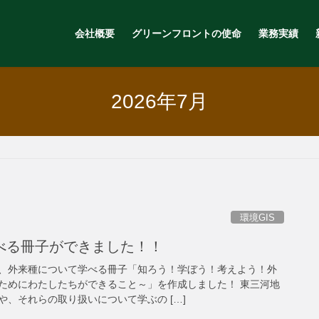
会社概要
グリーンフロントの使命
業務実績
2026年7月
環境GIS
べる冊子ができました！！
、外来種について学べる冊子「知ろう！学ぼう！考えよう！外
ためにわたしたちができること～」を作成しました！ 東三河地
、それらの取り扱いについて学ぶの […]