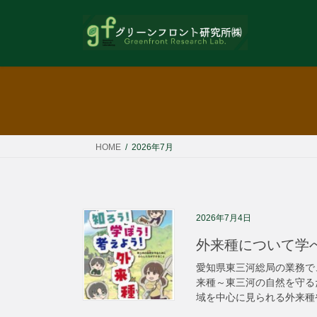
コ
ナ
ン
ビ
テ
ゲ
ン
ー
ツ
シ
へ
ョ
ス
ン
キ
に
ッ
移
HOME
2026年7月
プ
動
2026年7月4日
外来種について学
愛知県東三河総局の業務で
来種～東三河の自然を守る
域を中心に見られる外来種や