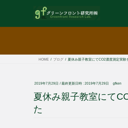
コ
ナ
ン
ビ
テ
ゲ
ン
ー
ツ
シ
へ
ョ
ス
ン
キ
に
ッ
移
HOME
ブログ
夏休み親子教室にてCO2濃度測定実験
プ
動
2019年7月29日
/ 最終更新日時 :
2019年7月29日
gfken
夏休み親子教室にてC
た