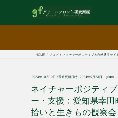
コ
ナ
ン
ビ
テ
ゲ
ン
ー
ツ
シ
へ
ョ
ス
ン
キ
に
ッ
移
HOME
ブログ
ネイチャーポジティブ＆自然共生サイ
プ
動
2023年10月10日
/ 最終更新日時 :
2024年9月23日
gfken
ネイチャーポジティブ
ー・支援：愛知県幸田
拾いと生きもの観察会