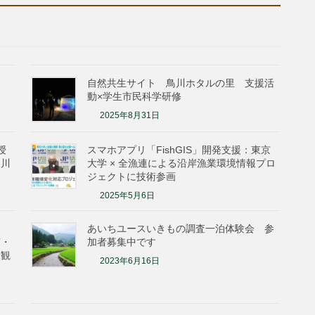
自然共生サイト 鳥川ホタルの里 支援活
動×学生市民科学研修
2025年8月31日
授
スマホアプリ「FishGIS」開発支援：東京
鳥川
大学 × 全漁連による沿岸漁業環境情報プロ
ジェクトに技術参画
2025年5月6日
イト
あいちユースいきもの調査一泊体験会 参
市・
加者募集中です
景観
2023年6月16日